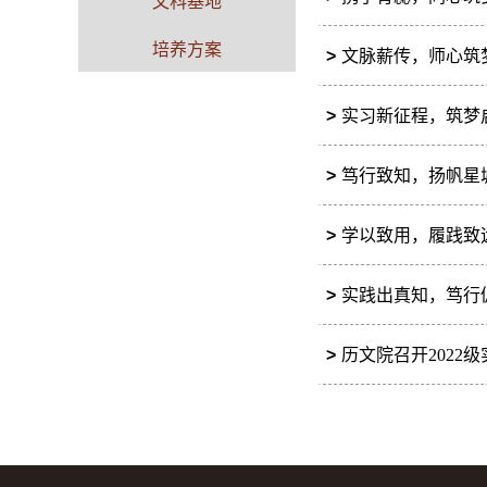
文科基地
培养方案
>
文脉薪传，师心筑
>
实习新征程，筑梦
>
笃行致知，扬帆星
>
学以致用，履践致
>
实践出真知，笃行
>
历文院召开2022