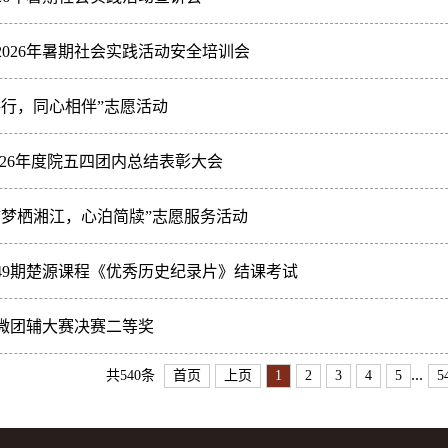
026年暑期社会实践活动安全培训会
共行，同心相伴”志愿活动
2026年度院五四团内总结表彰大会
“梦栖湘江，心泊简牍”志愿服务活动
49期楚源课程《优秀历史纪录片》结课考试
微团辅大赛决赛二等奖
...
共540条
首页
上页
1
2
3
4
5
5