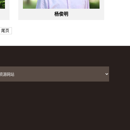
杨俊明
尾页