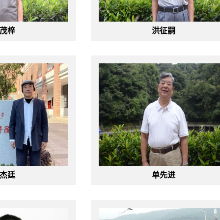
茂梓
洪征嗣
杰廷
单先进