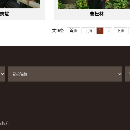
志斌
曹松林
共16条
首页
上页
1
2
下页
有权利