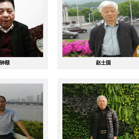
钟颐
赵士国