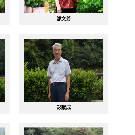
邹文芳
彭献成