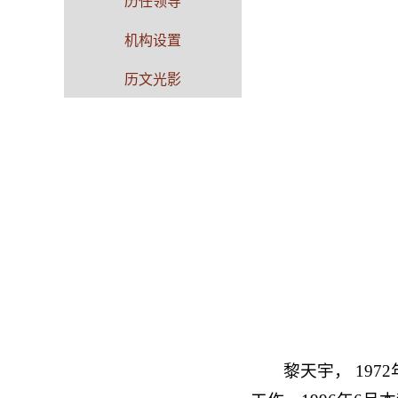
历任领导
机构设置
历文光影
黎天宇， 19