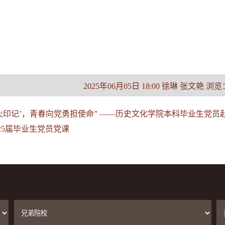
2025年06月05日 18:00 徐琳 张文艳 浏览
烽火印记’，青春向党勇担使命” ——历史文化学院本科毕业生党
25届毕业生党员党课