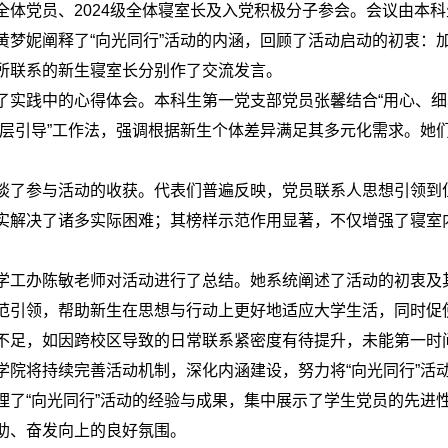
全体党员、
2024
级全体寝室长及入党积极分子参会。会议由本科
黄梦妮阐释了“向光同行”活动的内涵，回顾了活动启动的初衷：
所联系的新生寝室长分别作了交流发言。
了实践中的心得体会。本科生第一党支部党员张馨结合“用心、细心
分层引导”工作法，强调根据新生个体差异满足其多元化需求。她
谈了参与活动的收获。代表们普遍反映，党员联系人思想引领到
实解决了诸多实际困难；其榜样示范作用显著，不仅增强了寝室
学工办陈敏老师对活动进行了总结。她系统阐述了活动的初衷及
范引领，帮助新生在思想与行动上更好地适应大学生活，同时促
不足，如因跨校区导致的日常联系紧密度有待提升，未能第一时
学院将持续完善活动机制，深化内涵建设，努力将“向光同行”活
理了“向光同行”活动的经验与成果，集中展示了学生党员的先进
助、奋发向上的良好氛围。