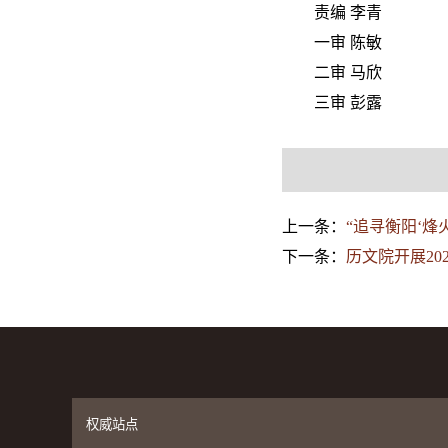
责编 李青
一审 陈敏
二审 马欣
三审 彭露
上一条：
“追寻衡阳‘
下一条：
历文院开展20