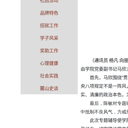
社团活动
品牌特色
招就工作
学子风采
奖助工作
（通讯员 杨凡 向
心理健康
由学院党委副书记马欣
社会实践
首先，马欣围绕“
央八项规定不是一阵风
麓山史谈
实、清廉的政治本色，
最后，陈敏对专题
中抵制不良风气，力戒
此次专题辅导使学