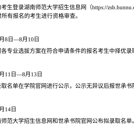
的考生登录湖南师范大学招生信息网
（
https://zsb.hunnu
对所有报名的考生进行资格审查。
月
8
日—
8
月
10
日
照各专业选拔方案在符合申请条件的报名考生中择优录
月
11
日—
8
月
13
日
录取名单在学院官网进行公示，公示无异议后报世承书
月
14
日
南师范大学招生信息网和世承书院官网公布拟录取名单