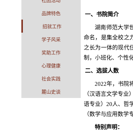
社团活动
品牌特色
一、书院简介
招就工作
湖南师范大学
命名，是集全校之
学子风采
之长为一体的现代
奖助工作
制，小班化、个性
心理健康
二、选拔人数
社会实践
2022
年，书院
麓山史谈
（汉语言文学专业
语专业）
20
人、哲
（数学与应用数学
特别声明：