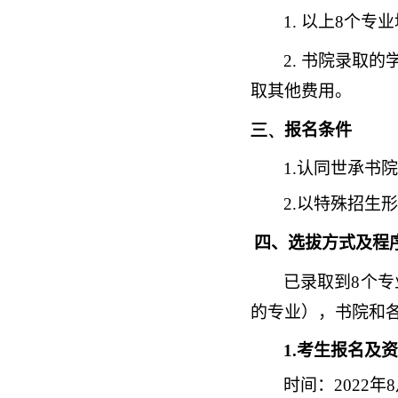
1.
以上
8
个专业
2.
书院录取的
取其他费用。
三、
报名条件
1.
认同世承书院
2.
以特殊招生形
四、选拔方式及程
已录取到
8
个专
的专业），书院和
1.
考生报名及资
时间：
2022
年
8