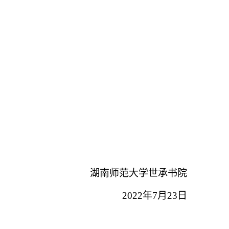
湖南师范大学世承书院
2022
年
7
月
23
日