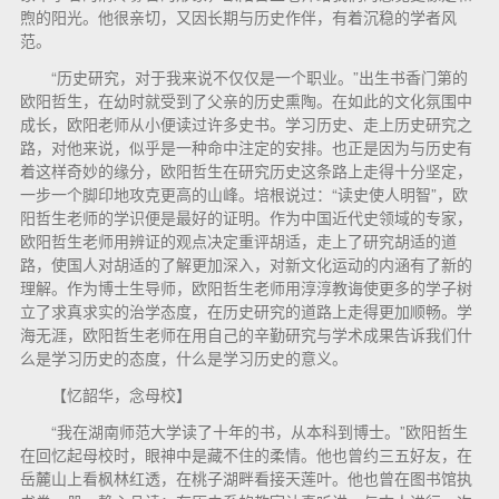
煦的阳光。他很亲切，又因长期与历史作伴，有着沉稳的学者风
范。
“历史研究，对于我来说不仅仅是一个职业。”出生书香门第的
欧阳哲生，在幼时就受到了父亲的历史熏陶。在如此的文化氛围中
成长，欧阳老师从小便读过许多史书。学习历史、走上历史研究之
路，对他来说，似乎是一种命中注定的安排。也正是因为与历史有
着这样奇妙的缘分，欧阳哲生在研究历史这条路上走得十分坚定，
一步一个脚印地攻克更高的山峰。培根说过：“读史使人明智”，欧
阳哲生老师的学识便是最好的证明。作为中国近代史领域的专家，
欧阳哲生老师用辨证的观点决定重评胡适，走上了研究胡适的道
路，使国人对胡适的了解更加深入，对新文化运动的内涵有了新的
理解。作为博士生导师，欧阳哲生老师用淳淳教诲使更多的学子树
立了求真求实的治学态度，在历史研究的道路上走得更加顺畅。学
海无涯，欧阳哲生老师在用自己的辛勤研究与学术成果告诉我们什
么是学习历史的态度，什么是学习历史的意义。
【忆韶华，念母校】
“我在湖南师范大学读了十年的书，从本科到博士。”欧阳哲生
在回忆起母校时，眼神中是藏不住的柔情。他也曾约三五好友，在
岳麓山上看枫林红透，在桃子湖畔看接天莲叶。他也曾在图书馆执