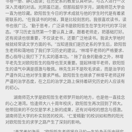
书卷一册、静心品读；在历史系的教室认真听讲，与古人进行一次
深入灵魂的对话。光阴虽已逝，但那段韶华岁月，湖南师范大学会
一直为他珍藏。欧阳哲生今日的学术成就与他的学生时代是有着紧
密联系的。“在我读书的时候，算是比较刻苦的。我很喜欢读书，读
书也很广泛。”勤于思考，广泛读书是欧阳哲生在学生时代的学习状
态。“学习历史当然第一个要认真上课，跟着老师走，把基础打好。
还有阅读也很重要，不仅读史书，还要广泛地读书。我读大学地时
候就经常读文学方面的书。”当知道我们是历史系的学生后，欧阳哲
生老师和蔼地给了我们学习历史的建议。“林增平老师的严格要求、
悉心指导让我打下了扎实的基本功。” 除了自身的勤奋之外，林增
平老先生对欧阳哲生的指导也至关重要。提起林增平老师，欧阳哲
生的语气中满是感激与敬佩。林先生并不是吹毛求疵，而是治学的
严谨作风让他对学生要求严格。欧阳哲生也继承了林增平老师这样
严谨的治学态度，在之后的治学之路上保持着研究历史的人应该有
的初心。
湖南师范大学是欧阳哲生老师梦开始的地方，也是他一直挂念
的心之港湾。恰逢师大八十周年校庆，欧阳哲生再次回到了师大。
他带回来的不仅仅是学术上新的成果，还有对母校的想念与感激。
湖南师范大学的朴实刻苦的校风、“仁爱精勤”的校训如和煦的阳光
对欧阳哲生的求学之路产生了深刻的影响。
“善学者如海乎。”欧阳哲生老师将自己的一生投身于历史研究