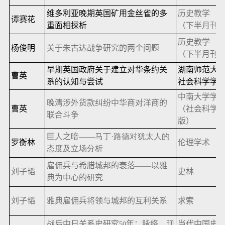
维多利亚晚期英国矿用金丝雀的多
历史教学
谭赛花
重面相探析
（下半月刊
历史教学
杨俊明
关于朱古达战争研究的两个问题
（下半月刊
早期英国政府关于建立对华条约关
湖南师范大
曹英
系的认知与尝试
社会科学学
中南大学学
晚清涉外货款纠纷中华商对洋商的
曹英
（社会科学
联合斗争
版）
巨人
之
暗——马丁·路德对犹太人的
罗衡林
伦理学术
态度及立场分析
雇佣兵与希腊城邦的衰落——以雅
刘子韬
史林
典为中心的研究
刘子韬
雅典雇佣兵将领与城邦的互利关系
求索
战后中日关系史研究
年：脉络、现
当代中国史
50