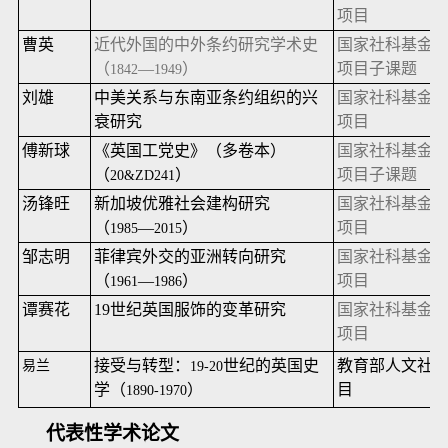
项目
曹英
近代外国的中外条约研究学术史
国家社科基金
（
—
）
项目子课题
1842
1949
刘雄
中美关系与东南亚条约组织的兴
国家社科基金
衰研究
项目
傅新球
《英国工党史》（多卷本）
国家社科基金
（
）
项目子课题
20&ZD241
汤锋旺
新加坡优雅社会建构研究
国家社科基金
（
—
）
项目
1985
2015
邹志明
菲律宾外交的亚洲转向研究
国家社科基金
（
—
）
项目
1961
1986
谭赛花
19
世纪英国服饰的变革研究
国家社科基金
项目
接受与转型：
世纪的英国史
教育部人文社
易兰
19-20
学（
）
目
1890-1970
代表性学术论文