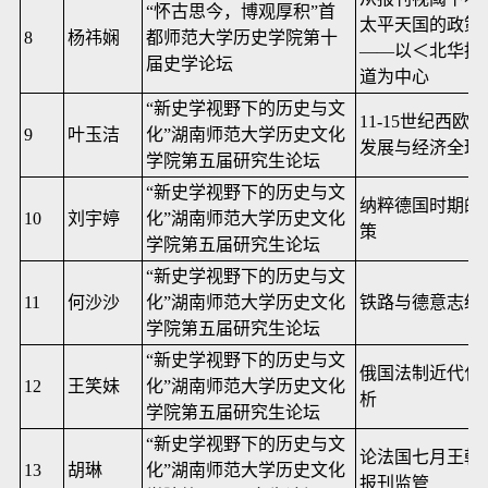
“怀古思今，博观厚积”首
太平天国的政策
8
杨祎娴
都师范大学历史学院第十
——以＜北华捷
届史学论坛
道为中心
“新史学视野下的历史与文
11-15
世纪西欧国
9
叶玉洁
化”湖南师范大学历史文化
发展与经济全球
学院第五届研究生论坛
“新史学视野下的历史与文
纳粹德国时期的
10
刘宇婷
化”湖南师范大学历史文化
策
学院第五届研究生论坛
“新史学视野下的历史与文
11
何沙沙
化”湖南师范大学历史文化
铁路与德意志统
学院第五届研究生论坛
“新史学视野下的历史与文
俄国法制近代化
12
王笑妹
化”湖南师范大学历史文化
析
学院第五届研究生论坛
“新史学视野下的历史与文
论法国七月王朝
13
胡琳
化”湖南师范大学历史文化
报刊监管