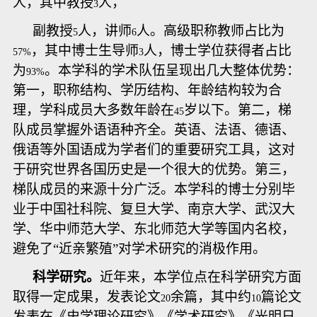
人，其中教授
人，
3
副教授
人，讲师
人。高级职称教师占比为
5
6
，其中博士生导师
人，博士学位获得者占比
57%
3
为
。本学科的学术队伍呈现出几大整体优势：
93%
第一，职称结构、学历结构、年龄结构较为合
理，学科成员大多数年龄在
岁以下。第二，梯
45
队成员掌握外语语种齐全。英语、法语、德语、
俄语等外国语成为学者们的重要研究工具，这对
于研究世界各国历史是一个很大的优势。第三，
梯队成员的来源十分广泛。本学科的博士分别毕
业于中国社科院、复旦大学、南京大学、武汉大
学、华中师范大学、东北师范大学等国内名校，
避免了“近亲繁殖”对学术研究的消极作用。
科学研究
。
近年来，本学位点在科学研究方面
取得一定成果，发表论文
余篇，其中约
篇论文
20
10
发表在《史学理论研究》《学术研究》《光明日