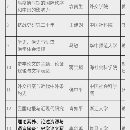
后疫情时期的国际秩序
7
袁南生
外交学院
教
和中国的影响力
8
抗战史研究三十年
王建朗
中国社科院
教
学史、治史与悟道——
9
马敏
华中师范大学
教
治学体会漫谈
史学论文的主题、论证
副
10
蒋宝麟
海社会科学院
逻辑与文字表达
员
外交档案与近代中外条
中国社会科学
11
侯中平
研
约史
院
12
民国电报与近现代研究
肖如平
浙江大学
教
理论素养、论述资源与
13
语言储备：史学论文写
李剑鸣
复旦大学
教