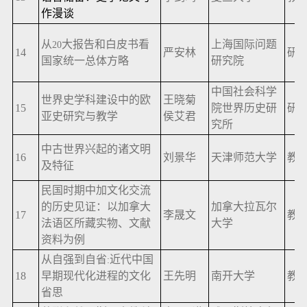
作漫谈
从
大报告和白皮书看
上海国际问题
20
14
严安林
研
国家统一总体方略
研究院
中国社会科学
世界史学科建设中的欧
王晓菊
15
院世界历史研
研
亚史研究与教学
侯艾君
究所
中古世界兴起的诸文明
16
刘景华
天津师范大学
教
及特征
民国时期中加文化交流
的历史见证：以加拿大
加拿大拉瓦尔
17
李晟文
教
法语区所藏实物、文献
大学
资料为例
从自强到自省
近代中国
:
18
早期现代化进程的文化
王先明
南开大学
教
省思