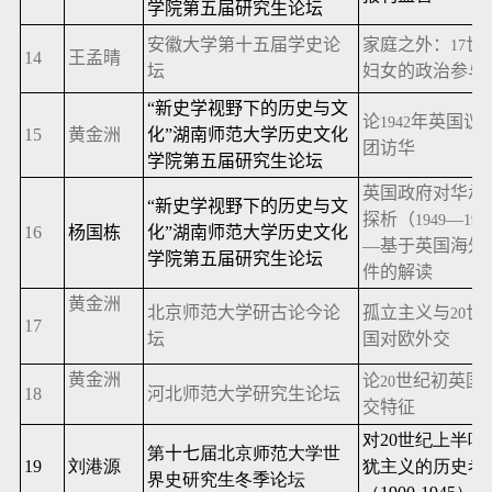
学院第五届研究生论坛
安徽大学第十五届学史论
家庭之外：
世
17
14
王孟晴
坛
妇女的政治参与
“新史学视野下的历史与文
论
年英国议
1942
15
黄金洲
化”湖南师范大学历史文化
团访华
学院第五届研究生论坛
英国政府对华承
“新史学视野下的历史与文
探析（
—
1949
195
16
杨国栋
化”湖南师范大学历史文化
—基于英国海外
学院第五届研究生论坛
件的解读
黄金洲
北京师范大学研古论今论
孤立主义与
世
20
17
坛
国对欧外交
黄金洲
论
世纪初英国
20
18
河北师范大学研究生论坛
交特征
对
20
世纪上半叶
第
十七
届北京师范大学世
19
刘港源
犹主义的历史考
界史研究生冬季论坛