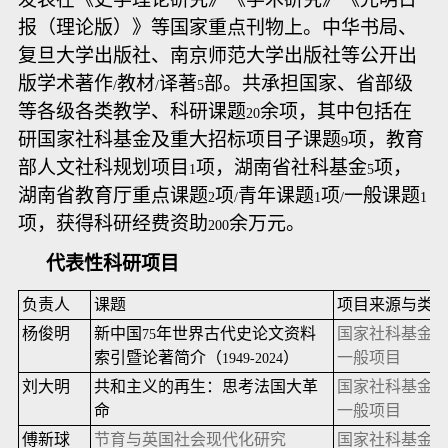
报（理论版）》等国家重点刊物上。中华书局、
复旦大学出版社、南京师范大学出版社等公开出
版学术著作
教材
译著
部。共承担国家、省部级
/
/
5
等各级各类教学、科研课题
余项，其中包括在
20
研国家社科基金及重大招标项目子课题
项，教育
9
部人文社科规划项目
项，湖南省社科基金
项，
1
5
湖南省教育厅重点课题
项
青年课题
项
一般课题
2
/
1
/
1
项，获得科研经费资助
余万元。
200
代表性科研项目
负责人
课题
项目来源与类
杨俊明
新中国
年世界古代史论文资料
国家社科基金
75
索引暨论著简介（
）
一般项目
1949-2024
刘大明
共和主义的再生：思考法国大革
国家社科基金
命
一般项目
傅新球
节育与英国社会现代化研究
国家社科基金