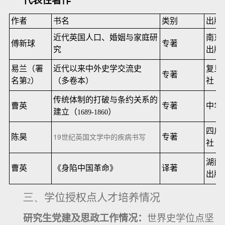
代表性著作
作者
书名
类别
出版
近代英国人口、婚姻与家庭研
南京
傅新球
专著
究
出版
易兰（署
近代以来中外史学交流史
复旦
专著
名第
）
（多卷本）
社
2
传统体制的打破与条约关系的
曹英
专著
中华
建立（
）
1689-1860
四川
19
陈昊
专著
世纪英国文学中的疾病书写
社
湖南
曹英
《身陷中国革命》
译著
出版
三、
学位授权点人才培养情况
研究生党建及思政工作情况：
世界史学位点坚