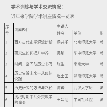
学术训练与学术交流情况：
近年来学院学术讲座情况一览表
主讲人
序
讲座题目
号
姓名
单位
职
1
西方古代史学源流辨析
杨共乐
北京师范大学
教
2
研究生如何提升学养
吴琦
华中师范大学
教
3
时间、空间与历史书写
张生
南京大学
教
历史告诉未来—从疫情
4
赵士国
湖南师范大学
教
说起
5
历史研究的方法与路径
陈锋
武汉大学历
教
抗战时期中共外交政策
6
王建朗
中国社科院
教
的演变