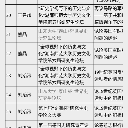
（
1900-1945
）
“新史学视野下的历史与文
再议马略的军纪
20
王建超
化”湖南师范大学历史文化
——基于共和后
学院第五届研究生论坛
腐败视角下的考
山东大学“泰山杯”世界史
试论美国军队种
21
熊晶
研究生论坛
问题的缘起
“全球视野下的历史与文
试论美国军队种
22
熊晶
化”湖南师范大学历史文化
问题的缘起
学院第六届研究生论坛
“全球视野下的历史与文
19
世纪英国反生
23
刘治汛
化”湖南师范大学历史文化
运动者的情感策
学院第六届研究生论坛
山东大学“泰山杯”世界史
论
19
世纪英国生
24
刘治汛
研究生论坛
运动中的消极情
第七届“文渊杯”研究生史
论
19
世纪英国生
25
刘治汛
学论文大赛
运动中的消极情
第一届德国史研究青年论
论德意志银行的