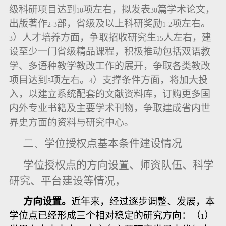
级科研项目达到
项左右，拟发表
篇学术论文，
10
30
出版著作
部，省级及以上科研奖励
项左右。
2-3
1-2
）人才培养方面，争取招收研究生
人左右，建
3
15
设至少一门省级精品课程，积极推动包括双语教
学、多语种教学教改工作的展开，争取各类教改
项目达到
项左右。
）支撑条件方面，将加大投
5
4
入，以建立系统配套的文献资料库，订购更多国
内外专业书籍及主要学术刊物，争取建成省内世
界史方面的资料与研究中心。
二、
学位授权点基本条件建设情况
学位授权点的方向设置、师资队伍、科学
研究、平台建设等情况，
方向设置。
近年来，经过逐步调整、发展，本
学位点已经形成三个相对稳定的研究方向：（
）
1