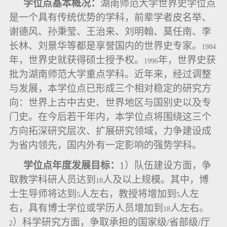
学位点基本概况：
湖南师范大学世界史学位点
是一个具有传统优势的学科，前辈学者皮名举、
谢德风、孙秉莹、王治来、刘明翰、莫任南、李
长林、刘景华等都是享誉国内的世界史专家。
1984
年，世界史就获得硕士授予权。
年，世界史获
1996
批为湖南师范大学重点学科。近年来，经过调整
与发展，本学位点已形成三个相对稳定的研究方
向：世界上古中古史、世界地区与国别史以及专
门史。在今后若干年内，本学位点将围绕这三个
方向拓深研究层次、扩展研究领域，力争建设成
为省内领先，国内外有一定影响的强势学科。
学位点年度发展目标：
1
）队伍建设方面，争
取教学科研人员达到
人及以上规模。其中，博
18
士生导师将达到
人左右，教授将增加到
人左
5
5
右，具有博士学位或学历人员增加到
人左右。
18
）科学研究方面，争取承担的国家级
/
省部级
/
厅
2