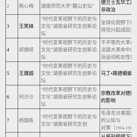
德兰士瓦华工问
2
熊心梅
湖南师范大学“麓山史坛”
非政治
“时代变革视野下的历史与
全球化视野下的
3
王笑妹
文化”湖南省研究生创新论
择党兴起成因分
坛
“时代变革视野下的历史与
不平等的大革命
4
郭旖妍
文化”湖南省研究生创新论
法国大革命中的
坛
治运动和女性地
“时代变革视野下的历史与
5
王建超
文化”湖南省研究生创新论
马丁•路德婚姻
坛
“时代变革视野下的历史与
宗教改革对德国
6
何沙沙
文化”湖南省研究生创新论
的影响
坛
毛泽东对美国升
“时代变革视野下的历史与
7
杨国栋
的认知与
文化”湖南省研究生创
对策（
1964-1965
从报刊视阈下看