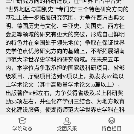
三个研究方向的科研建设，在“世界上古中古史”
“世界地区与国别史”“专门史”三个特色研究方向的
基础上进一步拓展研究范围，力争在西方古典文
明、德国历史与文化、中亚史、美国史、西方社
会史等领域的研究有更大的突破，形成自己鲜明
的特色并在全国处于领先地位；争取在保证世界
史学位点优势研究方向的基础上，不断拓展湖南
师范大学世界史学科的研究领域。在未来五年
内，本学位点争取承担的国家级科研项目、省部
级项目、厅级项目达到
项以上，拟发表
篇以
30
100
上学术论文（其中高质量学术论文
篇以上），
30
出版著作
部左右，力争获得省级及以上科研奖
10
励
项左右，并强化产学研三结合、为地方教育
2-3
文化建设服务，使湖南师范大学世界史学科在科
研上成为省内世界史学科的排头兵，在国内世界
史研究方面占据重要地位。
学院动态
党团风采
特色栏目