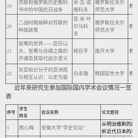
苏联和俄罗斯历史教科
米·瓦·诺
雅罗斯拉夫尔
19
教
书中的中国抗日战争
维科夫
师范大学
亚·米·叶
二战时期纳粹对苏联的
雅罗斯拉夫尔
20
尔马科
教
种族政策
师范大学
夫
张骞的世界——亚历山
21
大、张骞与丝绸之路的
杨巨平
南开大学
教
开通及其现代启示意义
东亚知识分子的亚洲观
22
白永瑞
韩国延世大学
教
与相互认识：以史为鉴
近年来研究生参加国际国内学术会议情况一览
表
学生
序号
会议名称
论文题目
姓名
从明治维新的两
1
熊心梅
安徽大学“学史论坛”
析近代日本的右