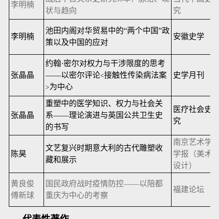
李明楠
状与趋向
究
池田内阁对华贸易中的“两个中国”政
李明楠
安徽史学
策以及中国的应对
约翰·密尔对权力与干涉限度的思考
张晶晶
——以密尔评论
接触性传染病法案
史学月刊
<
为中心
>
重塑中的医学知识、权力与社会关
医疗社会史
张晶晶
系——理论演进与英国公共卫生史
究
的书写
南京艺术学
文艺复兴时期意大利的古代雕塑收
陈昊
学报（美术
藏和展示
设计）
黄良俊
国民政府战时疫情防控——以陪都
福建论坛
傅新球
重庆为中心的考察