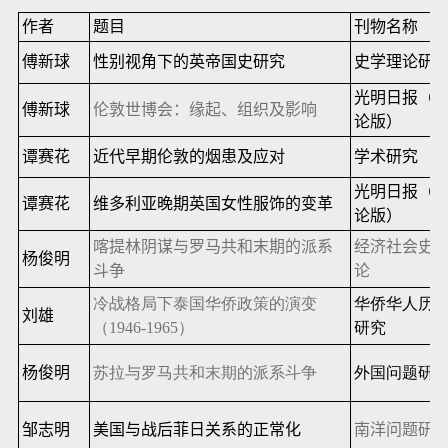
作者
题目
刊物名称
傅新球
性别视角下的英帝国史研究
史学理论研
光明日报（
傅新球
伦敦世博会：缘起、组织及影响
论版）
谭赛花
近代早期伦敦的烟患及应对
学术研究
光明日报（
谭赛花
维多利亚晚期英国女性服饰的变革
论版）
喀提林阴谋与罗马共和末期的派系
经济社会史
杨俊明
斗争
论
冷战格局下泰国华侨政策的演变
华侨华人历
刘雄
（
1946-1965
）
研究
杨俊明
苏拉与罗马共和末期的派系斗争
外国问题研
邹志明
美国与战后菲日关系的正常化
南洋问题研