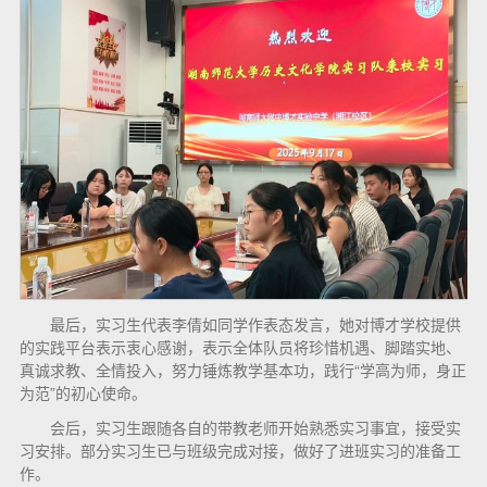
最后，实习生代表李倩如同学作表态发言，她对博才学校提供
的实践平台表示衷心感谢，表示全体队员将珍惜机遇、脚踏实地、
真诚求教、全情投入，努力锤炼教学基本功，践行“学高为师，身正
为范”的初心使命。
会后，实习生跟随各自的带教老师开始熟悉实习事宜，接受实
习安排。部分实习生已与班级完成对接，做好了进班实习的准备工
作。