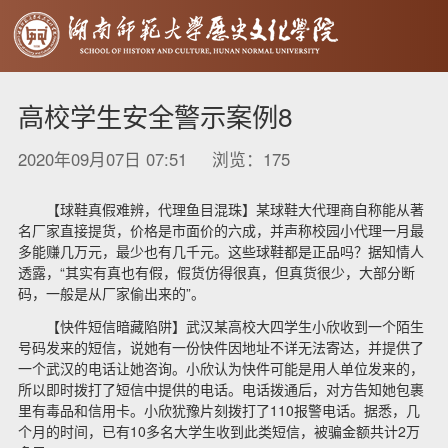
高校学生安全警示案例8
2020年09月07日 07:51 浏览：
175
【球鞋真假难辨，代理鱼目混珠】某球鞋大代理商自称能从著
名厂家直接提货，价格是市面价的六成，并声称校园小代理一月最
多能赚几万元，最少也有几千元。这些球鞋都是正品吗？据知情人
透露，“其实有真也有假，假货仿得很真，但真货很少，大部分断
码，一般是从厂家偷出来的”。
【快件短信暗藏陷阱】武汉某高校大四学生小欣收到一个陌生
号码发来的短信，说她有一份快件因地址不详无法寄达，并提供了
一个武汉的电话让她咨询。小欣认为快件可能是用人单位发来的，
所以即时拨打了短信中提供的电话。电话拨通后，对方告知她包裹
里有毒品和信用卡。小欣犹豫片刻拨打了
110
报警电话。据悉，几
个月的时间，已有
10
多名大学生收到此类短信，被骗金额共计
2
万