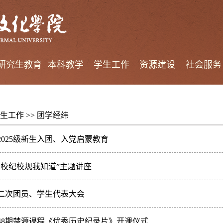
研究生教育
本科教学
学生工作
资源建设
社会服务
生工作
>>
团学经纬
025级新生入团、入党启蒙教育
“校纪校规我知道”主题讲座
二次团员、学生代表大会
48期楚源课程《优秀历史纪录片》开课仪式