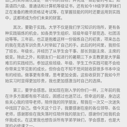
英语四六级、普通话和计算机等级证书，还有如今18级学弟学妹们
正在准备的教师资格证考试等，在掌握技能的同时还要运用到实践
中，这都将成为你们未来的财富。
其次，要勤于实践。大学不仅是我们学习知识的场所，更有各
种实践锻炼的机会，如各类学生组织、班级年级干部竞选、社团活
动等等。三年前，也正是抱着这样一份锻炼自己的初衷，项来怂怂
的我在竞选军训负责人时举起了自己的手。此后的时间里，我担任
了班长、年级长，并经历了从学生会干事、部长到副主席、主席的
蜕变。除此之外，和朋友们一起进行的暑期三下乡支教更是大学最
难忘的实践经历。参加这些班级、年级、学生工作实践可能不会给
你带来立竿见影的成长，但你会在不知不觉间就收获很多书本中没
有的经验。做事更有条理，思考更加全面，这些收获到了我如今开
始实习时显得更加珍贵，我也更加感激当时自己的选择。
第三，要学会感恩。就如现在刚入学的你们一样，三年前的我
在许多方面都有些不适应，困惑过也迷茫过。但幸运的是，身边这
些关心我的领导老师，陪伴我的同学朋友，帮我在一次又一次迷失
中找回了自己。借今天这个日子，我要感谢在座的各位领导、各位
老师，感谢那些在我失落时任陪伴我的朋友们，感谢你们给我机会
伴我成长。在这里我也想告诉所有学弟学妹们，学会感恩，也是大
学的必修课之一。