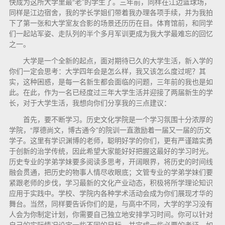
快成为这所大学里最“老”的学生了。三年前，同样在江边篮球场，
同样是江边宿舍，我的学长学姐们带着我办理各项手续，并为我拍
下了第一张和大学室友合影的场景还历历在目。体育馆前，和同学
们一起站军姿、走队列的半个多月军训更成为我大学最难忘的回忆
之一。
大学是一个全新的起点，面对期待已久的大学生活，新入学的
你们一定会思考：大学四年会是怎么样，我又该怎么度过呢？其
实，这种困惑，是每一名新生都会面临的问题，三年前的我也是如
此。在此，作为一名已经度过三年大学生活并迎接了两届新生的学
长，对于大学生活，我想向你们分享我的三点建议：
首先，要不断学习。历史文化学院是一个学习氛围十分浓厚的
学院，“厚德尚文，博古通今”的院训一直激励着一届又一届的历文
学子。这里有学识渊博的老师，聪明好学的你们，更有严谨踏实勇
于创新的治学传统，因此希望大家能好好把握这最好的学习时光。
历史专业的学弟学妹要多阅读多思考，开阔眼界，将历史的时间线
融会贯通，把历史的物事人情尽收眼底；文管专业的学弟学妹们要
紧跟老师的步伐，学习最新的文化产业动态，积极将所学理论知识
应用于实践中。学校、学院内各种学术活动会成为你们展现才华的
舞台。当然，同样要告诉你们的是，与高中不同，大学的学习没有
人会为你制定计划，你需要自己独立地安排学习时间。你可以针对
自己的实际情况设定一些不同的目标，并完成一些必要的考证。如