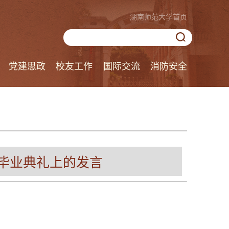
湖南师范大学首页
党建思政
校友工作
国际交流
消防安全
生毕业典礼上的发言