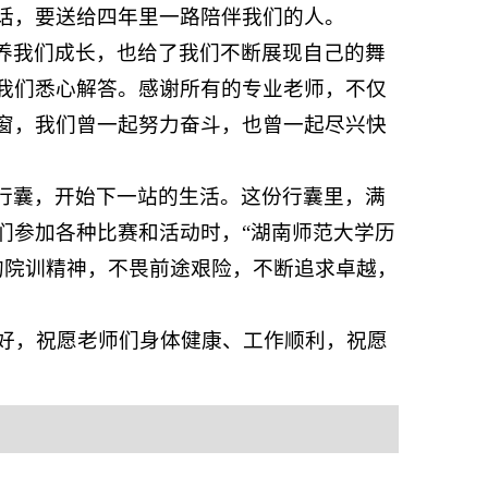
话，要送给四年里一路陪伴我们的人。
养我们成长，也给了我们不断展现自己的舞
我们悉心解答。感谢所有的专业老师，不仅
窗，我们曾一起努力奋斗，也曾一起尽兴快
行囊，开始下一站的生活。这份行囊里，满
们参加各种比赛和活动时，“湖南师范大学历
”的院训精神，不畏前途艰险，不断追求卓越，
美好，祝愿老师们身体健康、工作顺利，祝愿