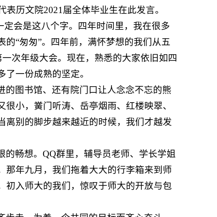
代表历文院2021届全体毕业生在此发言。
一定会是这八个字。四年时间里，我在很多
的“匆匆”。四年前，满怀梦想的我们从五
第一次年级大会。现在，熟悉的大家依旧如四
多了一份成熟的坚定。
进的图书馆、还有院门口让人念念不忘的熊
又很小，黉门听涛、岳亭烟雨、红楼映翠、
当离别的脚步越来越近的时候，我们才越发
限的畅想。QQ群里，辅导员老师、学长学姐
。那年九月，我们拖着大大的行李箱来到师
。初入师大的我们，惊叹于师大的开放与包