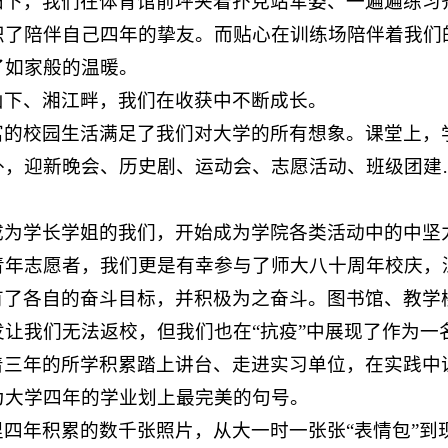
阳下，我们在体育馆前坪夹着扑克站军姿、一遍遍练习
识了陪伴自己四年的挚友。而贴心在训练场陪伴着我们
了如家般的温暖。
山下、湘江畔，我们在收获中不断成长。
富的校园生活满足了我们对大学的所有想象。课堂上，
外，迎新晚会、历史剧、运动会、志愿活动、班级团建
成为学长学姐的我们，开始成为学院各类活动中的中坚力
青年志愿者，我们更是有幸参与了师大八十周年校庆，
有了各自的奋斗目标，并积极为之奋斗。图书馆、教学
发让我们无法返校，但我们也在“抗疫”中展现了作为一
着三年的所学积累踏上讲台、走进实习单位，在实践中
为大学四年的学业划上最完美的句号。
里四年积累的数千张照片，从大一时一张张“表情包”到