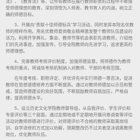
法》、《教育法》等，让所有教师在履行教师职责的过程中不断接
受师德理想的教育，深刻领悟为人师表、教书育人的内涵，树立正
确的师德目标。
3、开展向“贵联十佳师德标兵”学习活动，同时发挥本院名优教
师的榜样作用。用名优教师爱岗敬业精神激发整个教师队伍建设的
活力。利用开学典礼、集会、教师节等机会表彰先进教师，介绍他
们的先进事迹，加强宣传，引导全院教师向先进学习，追求更高的
师德理想。
4、完善教师考核评价制度，加强师德监督。将师德作为教师
考核的重点，将诚信考核机制纳入对教师、干部的考核范围。
在年度考核、职称评定、评优评先中实行师德一票否决，促进
教师在思想道德修养方面不断提高。通过对教师师德加以示范和警
戒，营造师德建设的良好氛围，不断鼓励教师自我加压，严格自
律，提高师德水平。
5、设立历史文化学院教师督导组，从自我评价、学生评价和
专家评价等三个层面，通过定期地或不定期地开展问卷调查等评估
活动对教师师德进行评价，对师德评价不合格的教师采取离岗培
训、自学进修的方式加以劝解，限期整改仍不过关者坚决调离教师
岗位，优化教师队伍。